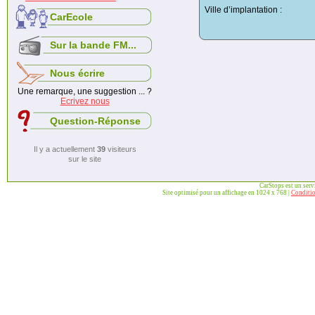
Ville d’implantation :
CarEcole
Sur la bande FM...
Nous écrire
Une remarque, une suggestion ... ?
Ecrivez nous
Question-Réponse
Il y a actuellement
39
visiteurs
sur le site
CarStops est un ser
Site optimisé pour un affichage en 1024 x 768 |
Conditio