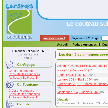
Le couteau su
Inscrivez vous !
Déjà inscrit ? Login :
Accueil
|
Petites Annonces
|
Outi
Dimanche 09 août 2026
Les dernières annonces covo
Jour de fete pour
Amour
CarVoyage
Aix-en-Provence ( 13 ) - Marignane ( 1
Nice ( 06 ) - Vence ( 06 )
(C)
Créer une annonce
Consulter les annonces
Douai ( 59 ) - Lille ( 59 )
(C/P)
Au hasard Balthasar !
Landres ( 54 ) - Batilly ( 54 )
(P)
CarTourisme
Port-de-Bouc ( 13 ) - Marseille 10ème a.
(P)
Créer une annonce
Montagnac ( 34 ) - Béziers ( 34 )
(C)
Consulter les annonces
Au hasard Balthasar !
Légende
C = Conducteur | P = Passager | C/P = Co
CarJob