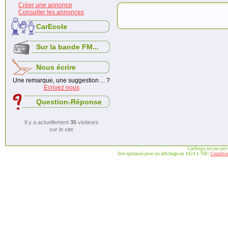
Créer une annonce
Consulter les annonces
CarEcole
Sur la bande FM...
Nous écrire
Une remarque, une suggestion ... ?
Ecrivez nous
Question-Réponse
Il y a actuellement
35
visiteurs
sur le site
CarStops est un ser
Site optimisé pour un affichage en 1024 x 768 |
Conditio